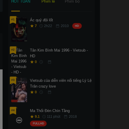
Phim lẻ
Phim bộ
HOT TUẦN
#1
Ác quỷ đội lốt
7
2h22
2010
HD
#2
Tân Kim Bình Mai 1996 - Vietsub -
HD
0
#3
Vietsub của diễn viên nổi tiếng Lý Lệ
Trân crazy love
0
#4
Ma Thổi Đèn Chín Tầng
9.1
111 phút
2018
FULLHD