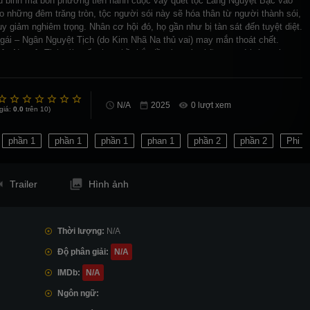
ầu binh mã bốn phương tiến hành cuộc vây quét tộc Lang Nguyệt Bạc vào
o những đêm trăng tròn, tộc người sói này sẽ hóa thân từ người thành sói,
 giảm nghiêm trọng. Nhân cơ hội đó, họ gần như bị tàn sát đến tuyệt diệt.
 gái – Ngân Nguyệt Tịch (do Kim Nhã Na thủ vai) may mắn thoát chết.
n Nguyệt Tịch tái xuất giang hồ, bắt đầu ám sát những người từng tham
sát tộc mình năm xưa. Tuy nhiên, hai vị đại tướng dưới trướng Việt
n tung tích của cô và dồn cô đến bước đường cùng. Đúng lúc nguy cấp,
 Lục Vân Sơ (do Thiệu Soái thủ vai) bất ngờ ra tay cứu giúp cô. Tuy nhiên,
 lại tiếp tục rẽ theo một hướng bất ngờ…
N/A
0 lượt xem
giá:
0.0
trên 10)
phần 1
phần 1
phần 1
phan 1
phần 2
phần 2
Phi V
Trailer
Hình ảnh
Thời lượng:
N/A
Độ phân giải:
N/A
IMDb:
N/A
Ngôn ngữ: