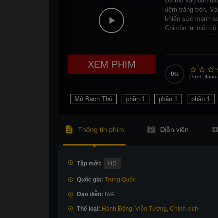
Ba thủ vai) dẫn đ
đêm trăng tròn. Và
khiến sức mạnh suy
Chỉ còn lại một cô
Mười năm sau, Ngâ
gia vào cuộc thảm 
Vương đã phát hiệ
XEM PHIM
một thiếu niên tên
từ đây câu chuyện
0
(
lượt, đánh 
Mộ Bạch Thủ
phần 1
phần 1
phần 1
Thông tin phim
Diễn viên
Tập mới:
HD
Quốc gia:
Trung Quốc
Đạo diễn:
N/A
Thể loại:
Hành Động
,
Viễn Tưởng
,
Chính kịch