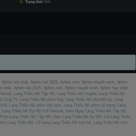
Trạng thái:
N/A
,
phim hót nhất,
phim hót 2025,
phim mới,
phim thuyết minh,
phim
t nhất,
phim hót 2025,
phim mới,
phim thuyết minh,
phim hay nhất
ietsub, Lang Thiếu Nữ Tập HD, Lang Thiếu Nữ Vuighe, Lang Thiếu Nữ
Nữ Zing TV, Lang Thiếu Nữ phim hay, Lang Thiếu Nữ phim88.vip, Lang
018, Lang Thiếu Nữ phim việt nam, Lang Thiếu Nữ phim cổ trang, Lang
ý, Lang Thiếu Nữ Ep HD Full Vietsub, Xem Ngay Lang Thiếu Nữ Tập HD,
 Phim Lang Thiếu Nữ Tập HD, Xem Lang Thiếu Nữ Ep HD, Coi Lang Thiếu
im Lang Thiếu Nữ, cổ trang Lang Thiếu Nữ trọn bộ, Lang Thiếu Nữ mới