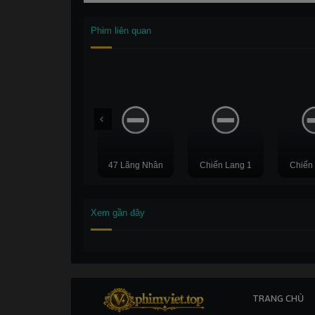
Thuyết
Thuyết
Phim liên quan
minh
minh
47 Lãng Nhân
Chiến Lang 1
Chiến
FullHD
HD
Xem gần đây
TRANG CHỦ