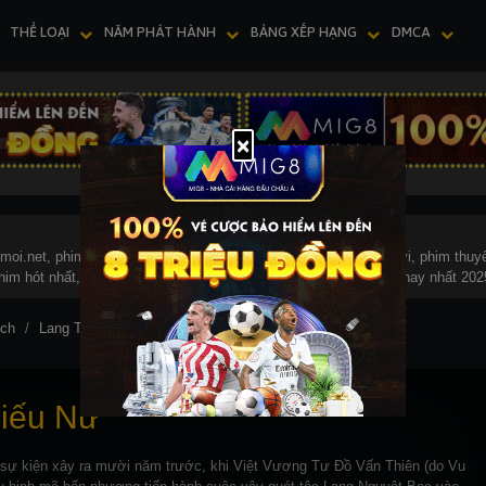
THỂ LOẠI
NĂM PHÁT HÀNH
BẢNG XẾP HẠNG
DMCA
×
oi.net, phim kiếm hiệp, phim hót nhất, phim hót 2025, phim mới, phim thuyế
him hót nhất, phim hót 2025, phim mới, phim thuyết minh, phim hay nhất 202
ịch
Lang Thiếu Nữ
Thông tin
iếu Nữ
sự kiện xảy ra mười năm trước, khi Việt Vương Tư Đồ Vấn Thiên (do Vu