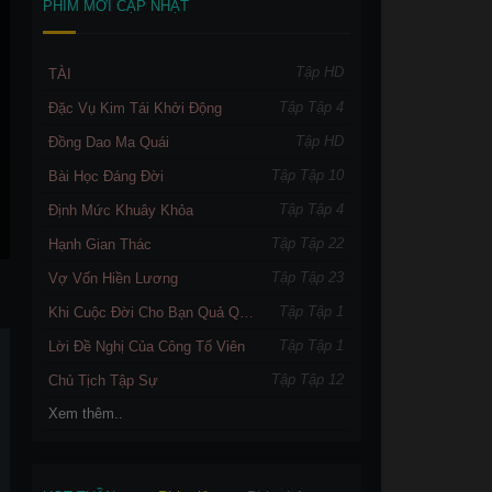
PHIM MỚI CẬP NHẬT
Tập HD
TÀI
Tập Tập 4
Đặc Vụ Kim Tái Khởi Động
Tập HD
Đồng Dao Ma Quái
Tập Tập 10
Bài Học Đáng Đời
Tập Tập 4
Định Mức Khuây Khỏa
ụ Triệu Đô phần 3
Season 1
Thần Thám Địch Nhân Kiệt
Thiếu L
Tập Tập 22
Hạnh Gian Thác
Tập Tập 23
Vợ Vốn Hiền Lương
Tập Tập 1
Khi Cuộc Đời Cho Bạn Quả Quýt
Tập Tập 1
Lời Đề Nghị Của Công Tố Viên
Tập Tập 12
Chủ Tịch Tập Sự
Xem thêm..