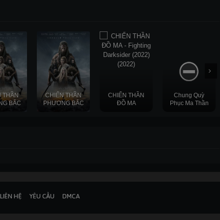
Thuyết
Thuyết
Thuyết
minh
minh
Phụ đề
minh
N THẦN
CHIẾN THẦN
CHIẾN THẦN
Chung Quỳ
NG BẮC
PHƯƠNG BẮC
ĐỒ MA
Phục Ma Thần
Full HD
HD
Full HD
FullHD
LIÊN HỆ
YÊU CẦU
DMCA