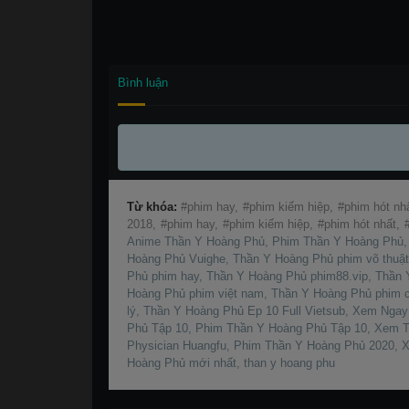
Bình luận
Từ khóa:
phim hay,
phim kiếm hiệp,
phim hót nh
2018,
phim hay,
phim kiếm hiệp,
phim hót nhất,
Anime Thần Y Hoàng Phủ, Phim Thần Y Hoàng Phủ, I
Hoàng Phủ Vuighe, Thần Y Hoàng Phủ phim võ thuậ
Phủ phim hay, Thần Y Hoàng Phủ phim88.vip, Thần 
Hoàng Phủ phim việt nam, Thần Y Hoàng Phủ phim c
lý, Thần Y Hoàng Phủ Ep 10 Full Vietsub, Xem Nga
Phủ Tập 10, Phim Thần Y Hoàng Phủ Tập 10, Xem T
Physician Huangfu, Phim Thần Y Hoàng Phủ 2020, X
Hoàng Phủ mới nhất, than y hoang phu