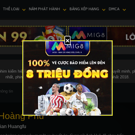
THỂ LOẠI
NĂM PHÁT HÀNH
BẢNG XẾP HẠNG
DMCA
im kiếm hiệp, phim hót nhất, phim hót 2018, phim mới, phim thuyết minh, p
nhất, phim hót 2018, phim mới, phim thuyết minh, phim hay nhất 2018.
hông tin
 Hoàng Phủ
cian Huangfu