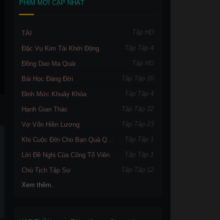
PHIM MỚI CẬP NHẬT
Tập HD
TÀI
Tập Tập 4
Đặc Vụ Kim Tái Khởi Động
Tập HD
Đồng Dao Ma Quái
Tập Tập 10
Bài Học Đáng Đời
Tập Tập 4
Định Mức Khuây Khỏa
Tập Tập 22
Hạnh Gian Thác
Tập Tập 23
Vợ Vốn Hiền Lương
Tập Tập 1
Khi Cuộc Đời Cho Bạn Quả Quýt
Tập Tập 1
Lời Đề Nghị Của Công Tố Viên
Tập Tập 12
Chủ Tịch Tập Sự
Xem thêm..