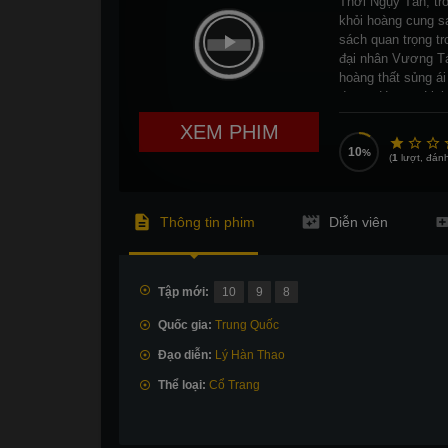
Thời Ngụy Tấn, tr
khỏi hoàng cung s
sách quan trọng 
đại nhân Vương Tá
hoàng thất sủng 
được Hương Linh 
XEM PHIM
10
(
1
lượt, đánh
Thông tin phim
Diễn viên
Tập mới:
10
9
8
Quốc gia:
Trung Quốc
Đạo diễn:
Lý Hàn Thao
Thể loại:
Cổ Trang