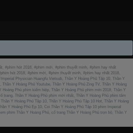
ất,
phim hót 2018,
phim mới,
phim thuyết minh,
phim hay nhất
phim hót 2018,
phim mới,
phim thuyết minh,
phim hay nhất 2018,
mperial Physician Huangfu Vietsub, Thần Y Hoàng Phủ Tập 10, Thần Y
t, Thần Y Hoàng Phủ Youtube, Thần Y Hoàng Phủ Zing TV, Thần Y Hoàng
Y Hoàng Phủ phim kiếm hiệp, Thần Y Hoàng Phủ phim mới 2018, Thần Y
ổ trang, Thần Y Hoàng Phủ phim mới nhất, Thần Y Hoàng Phủ phim tâm
y Thần Y Hoàng Phủ Tập 10, Thần Y Hoàng Phủ Tập 10 Hot, Thần Y Hoàng
hần Y Hoàng Phủ Ep 10, Coi Thần Y Hoàng Phủ Tập 10 phim Imperial
em phim Thần Y Hoàng Phủ, cổ trang Thần Y Hoàng Phủ trọn bộ, Thần Y