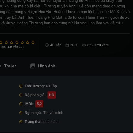
ong hoàng cung xảy ra một vụ huyết án. Cung nữ Anh Huệ đã chạy trốn
au khi cha mẹ cô bị giết. Tương truyền Anh Huệ còn mang theo chương
trong cẩm nang y được Hoa Đà. Hoàng Thượng ban lệnh cho Tư Mã Khôi và
n truy bắt Anh Huệ. Hoàng Phủ Mật là đệ tử của Thiện Trân – người được
ái và được Hoàng Thượng ban cho cung nữ Hương Linh làm vợ- đã cứu
khi cô bị Lương Kế cướp đi.
40 Tập
852 lượt xem
 giá:
1.0
trên 10)
Trailer
Hình ảnh
Thời lượng:
40 Tập
Độ phân giải:
HD
IMDb:
5,2
Ngôn ngữ:
Thuyết minh
Trạng thái:
phát hành