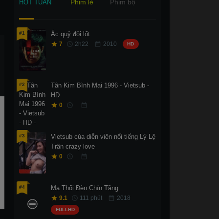
Phim lẻ
Phim bộ
HOT TUẦN
#1
Ác quỷ đội lốt
7
2h22
2010
HD
#2
Tân Kim Bình Mai 1996 - Vietsub -
HD
0
#3
Vietsub của diễn viên nổi tiếng Lý Lệ
Trân crazy love
0
#4
Ma Thổi Đèn Chín Tầng
9.1
111 phút
2018
FULLHD