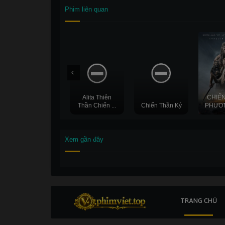
Thuyết
Thuyết
Phim liên quan
minh
minh
Alita Thiên
CHIẾ
Thần Chiến ...
Chiến Thần Ký
PHƯƠ
HD
FullHD
Xem gần đây
TRANG CHỦ