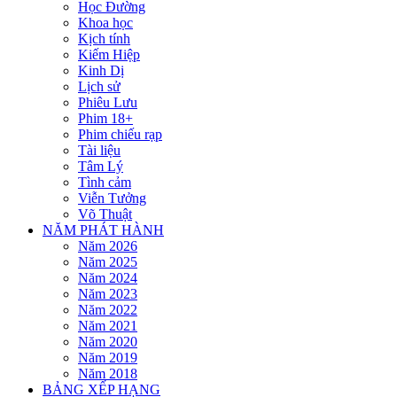
Học Đường
Khoa học
Kịch tính
Kiếm Hiệp
Kinh Dị
Lịch sử
Phiêu Lưu
Phim 18+
Phim chiếu rạp
Tài liệu
Tâm Lý
Tình cảm
Viễn Tưởng
Võ Thuật
NĂM PHÁT HÀNH
Năm 2026
Năm 2025
Năm 2024
Năm 2023
Năm 2022
Năm 2021
Năm 2020
Năm 2019
Năm 2018
BẢNG XẾP HẠNG