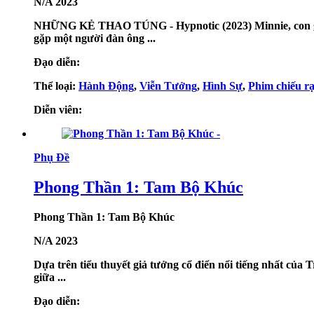
N/A
2023
NHỮNG KẺ THAO TÚNG - Hypnotic (2023) Minnie, con gái 
gặp một người đàn ông ...
Đạo diễn:
Thể loại:
Hành Động
,
Viễn Tưởng
,
Hình Sự
,
Phim chiếu r
Diễn viên:
Phụ Đề
Phong Thần 1: Tam Bộ Khúc
Phong Thần 1: Tam Bộ Khúc
N/A
2023
Dựa trên tiểu thuyết giả tưởng cổ điển nổi tiếng nhất của 
giữa ...
Đạo diễn: