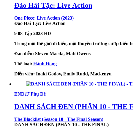
Đảo Hải Tặc: Live Action
One Piece: Live Action (2023)
Đảo Hải Tặc: Live Action
9
08 Tập
2023
HD
Trong một thế giới đi biển, một thuyền trưởng cướp biển t
Đạo diễn:
Steven Maeda, Matt Owens
Thể loại:
Hành Động
Diễn viên:
Inaki Godoy, Emily Rudd, Mackenyu
END
17
Phụ Đề
DANH SÁCH ĐEN (PHẦN 10 - THE 
The Blacklist (Season 10 - The Final Season)
DANH SÁCH ĐEN (PHẦN 10 - THE FINAL)