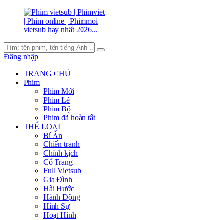
Đăng nhập
TRANG CHỦ
Phim
Phim Mới
Phim Lẻ
Phim Bộ
Phim đã hoàn tất
THỂ LOẠI
Bí Ẩn
Chiến tranh
Chính kịch
Cổ Trang
Full Vietsub
Gia Đình
Hài Hước
Hành Động
Hình Sự
Hoạt Hình