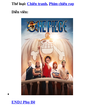
Thể loại:
Chiến tranh
,
Phim chiếu rạp
Diễn viên:
END
1
Phụ Đề