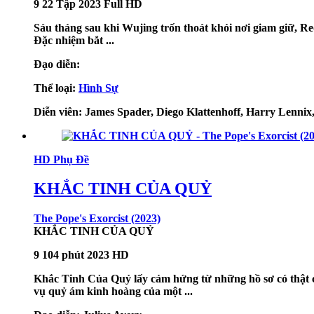
9
22 Tập
2023
Full HD
Sáu tháng sau khi Wujing trốn thoát khỏi nơi giam giữ, Re
Đặc nhiệm bắt ...
Đạo diễn:
Thể loại:
Hình Sự
Diễn viên:
James Spader, Diego Klattenhoff, Harry Lennix
HD
Phụ Đề
KHẮC TINH CỦA QUỶ
The Pope's Exorcist (2023)
KHẮC TINH CỦA QUỶ
9
104 phút
2023
HD
Khắc Tinh Của Quỷ lấy cảm hứng từ những hồ sơ có thật c
vụ quỷ ám kinh hoàng của một ...