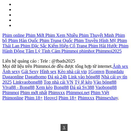
Phim online
Phim Mới
Phim Xem Nhiều
Phim Thuyết Minh
Phim
bộ
Phim Hàn Quốc
Phim Trung Quốc
Phim Truyền Hình Mỹ
Phim
Thái Lan
Phim Đặc Sắc
Kiếm Hiệp Cổ Trang
Phim Hài Hước
Phim
Hành Động
Tâm Lý Tình Cảm
Phimmoi phimhot
Phimmoi2025
Liên hệ quảng cáo : Tele : @fbads2025
Mọi dữ liệu trên Phimmoi.de đều được tổng hợp từ internet.
Ảnh sex
Ảnh sexy
Gái Sexy
Hình sex
Kèo nhà cái vip
1Gomvn
Bongdalu
Dagaonline
Dagathomo
Đá gà 24h
Link vào bóng88
Nhà cái uy tín
2025
Linkvaobong88
Top nhà cái VN
Tỷ lệ kèo
Vào bóng88
Viva88 - Bong88
Xem kèo
Bong88
Đá gà Sv388
Vaobong88
Phimmoi
Phim mới nhất
Phimxxx
Phimmoi.net
Phim Việt
Phimonline
Phim 18+
Heovcl
Phim 18+
Phimxxx
Phimsexhay
.
X