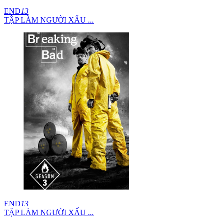
END
13
TẬP LÀM NGƯỜI XẤU ...
END
13
TẬP LÀM NGƯỜI XẤU ...