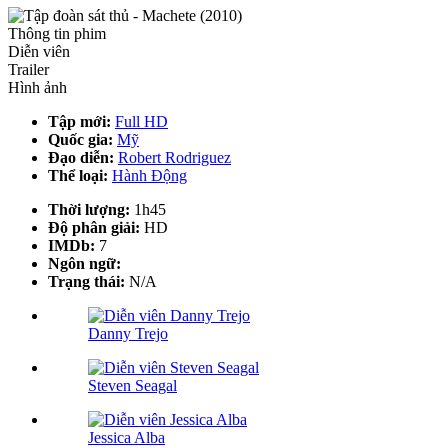
Thông tin phim
Diễn viên
Trailer
Hình ảnh
Tập mới:
Full HD
Quốc gia:
Mỹ
Đạo diễn:
Robert Rodriguez
Thể loại:
Hành Động
Thời lượng:
1h45
Độ phân giải:
HD
IMDb:
7
Ngôn ngữ:
Trạng thái:
N/A
Danny Trejo
Steven Seagal
Jessica Alba