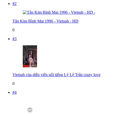
#2
Tân Kim Bình Mai 1996 - Vietsub - HD
0
#3
Vietsub của diễn viên nổi tiếng Lý Lệ Trân crazy love
0
#4