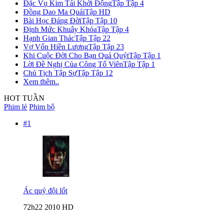
Đặc Vụ Kim Tái Khởi Động
Tập Tập 4
Đồng Dao Ma Quái
Tập HD
Bài Học Đáng Đời
Tập Tập 10
Định Mức Khuây Khỏa
Tập Tập 4
Hạnh Gian Thác
Tập Tập 22
Vợ Vốn Hiền Lương
Tập Tập 23
Khi Cuộc Đời Cho Bạn Quả Quýt
Tập Tập 1
Lời Đề Nghị Của Công Tố Viên
Tập Tập 1
Chủ Tịch Tập Sự
Tập Tập 12
Xem thêm..
HOT TUẦN
Phim lẻ
Phim bộ
#1
Ác quỷ đội lốt
7
2h22
2010
HD