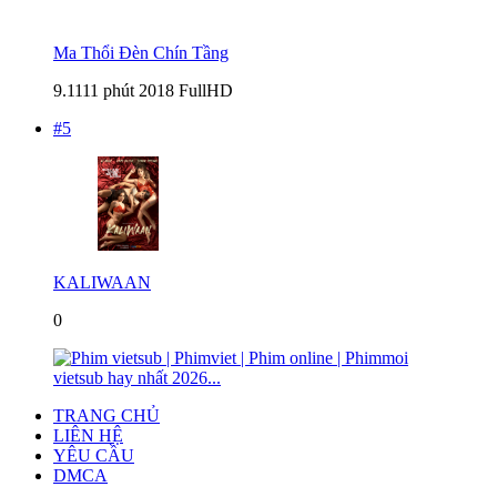
Ma Thổi Đèn Chín Tầng
9.1
111 phút
2018
FullHD
#5
KALIWAAN
0
TRANG CHỦ
LIÊN HỆ
YÊU CẦU
DMCA