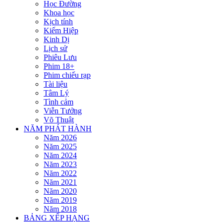
Học Đường
Khoa học
Kịch tính
Kiếm Hiệp
Kinh Dị
Lịch sử
Phiêu Lưu
Phim 18+
Phim chiếu rạp
Tài liệu
Tâm Lý
Tình cảm
Viễn Tưởng
Võ Thuật
NĂM PHÁT HÀNH
Năm 2026
Năm 2025
Năm 2024
Năm 2023
Năm 2022
Năm 2021
Năm 2020
Năm 2019
Năm 2018
BẢNG XẾP HẠNG