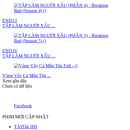
END
13
TẬP LÀM NGƯỜI XẤU ...
END
16
TẬP LÀM NGƯỜI XẤU ...
Vòng Vây Cá Mập Tập ...
Xem gần đây
Chưa có dữ liệu
Facebook
PHIM MỚI CẬP NHẬT
TÀI
Tập HD