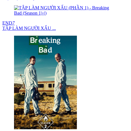
END
7
TẬP LÀM NGƯỜI XẤU ...