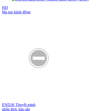
HD
Ma tạp hành động
END
36
Thuyết minh
nhận thực báo táp