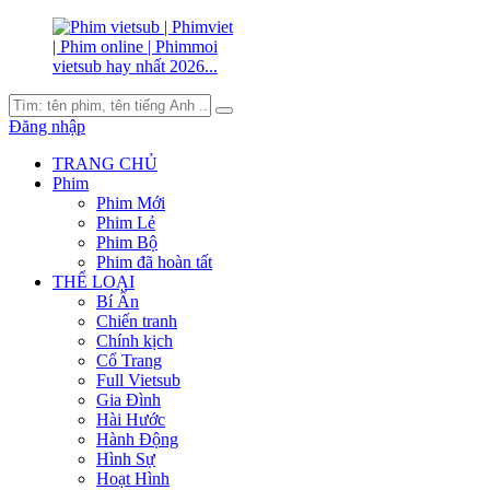
Đăng nhập
TRANG CHỦ
Phim
Phim Mới
Phim Lẻ
Phim Bộ
Phim đã hoàn tất
THỂ LOẠI
Bí Ẩn
Chiến tranh
Chính kịch
Cổ Trang
Full Vietsub
Gia Đình
Hài Hước
Hành Động
Hình Sự
Hoạt Hình