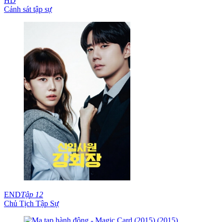
HD
Cảnh sát tập sự
END
Tập 12
Chủ Tịch Tập Sự