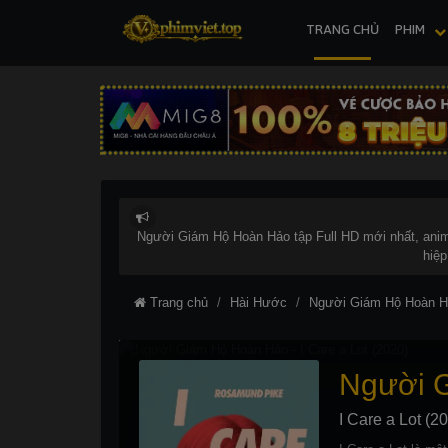
TRANG CHỦ
PHIM
Người Giám Hộ Hoàn Hảo tập Full HD mới nhất, anime
hiệp
Trang chủ
Hài Hước
Người Giám Hộ Hoàn 
Người 
I Care a Lot (2