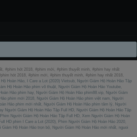
ất,
phim hót 2018,
phim mới,
phim thuyết minh,
phim hay nhất
phim hót 2018,
phim mới,
phim thuyết minh,
phim hay nhất 2018,
ộ Hoàn Hảo, I Care a Lot (2020) Vietsub, Người Giám Hộ Hoàn Hảo Tập
iám Hộ Hoàn Hảo phim võ thuật, Người Giám Hộ Hoàn Hảo Youtube,
Hoàn Hảo phim hay, Người Giám Hộ Hoàn Hảo phim88.vip, Người Giám
Hảo phim mới 2018, Người Giám Hộ Hoàn Hảo phim việt nam, Người
oàn Hảo phim mới nhất, Người Giám Hộ Hoàn Hảo phim tâm lý, Người
gay Người Giám Hộ Hoàn Hảo Tập Full HD, Người Giám Hộ Hoàn Hảo Tập
, Phim Người Giám Hộ Hoàn Hảo Tập Full HD, Xem Người Giám Hộ Hoàn
ull HD phim I Care a Lot (2020), Phim Người Giám Hộ Hoàn Hảo 2020,
 Giám Hộ Hoàn Hảo trọn bộ, Người Giám Hộ Hoàn Hảo mới nhất, nguoi