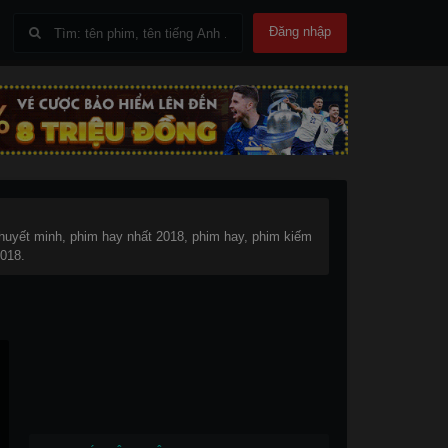
Đăng nhập
huyết minh, phim hay nhất 2018, phim hay, phim kiếm
2018.