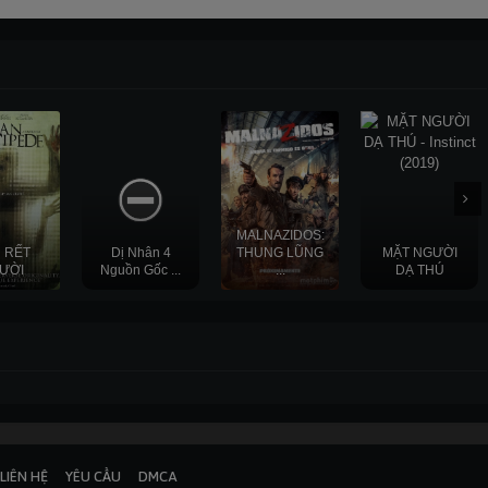
Thuyết
Phụ đề
minh
Phụ đề
MALNAZIDOS:
 RẾT
Dị Nhân 4
THUNG LŨNG
MẶT NGƯỜI
ƯỜI
Nguồn Gốc ...
...
DẠ THÚ
HD
HD
END
8
LIÊN HỆ
YÊU CẦU
DMCA