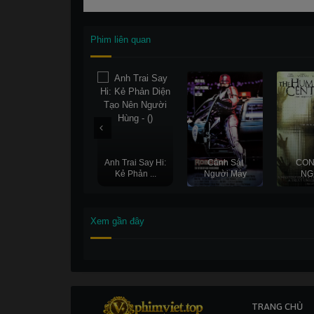
Phim liên quan
Anh Trai Say Hi:
Cảnh Sát
CON
Kẻ Phản ...
Người Máy
NG
HD
Xem gần đây
TRANG CHỦ