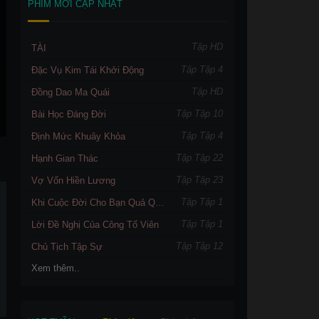
PHIM MỚI CẬP NHẬT
Tập HD
TÀI
Tập Tập 4
Đặc Vụ Kim Tái Khởi Động
Tập HD
Đồng Dao Ma Quái
Tập Tập 10
Bài Học Đáng Đời
Tập Tập 4
Định Mức Khuây Khỏa
Tập Tập 22
Hạnh Gian Thác
Tập Tập 23
Vợ Vốn Hiền Lương
Tập Tập 1
Khi Cuộc Đời Cho Bạn Quả Quýt
Tập Tập 1
Lời Đề Nghị Của Công Tố Viên
Tập Tập 12
Chủ Tịch Tập Sự
Xem thêm..