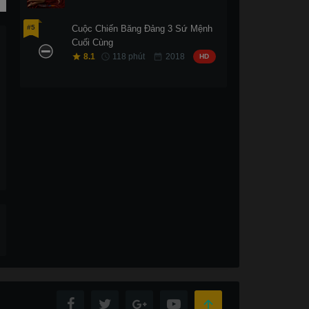
#5
Cuộc Chiến Băng Đảng 3 Sứ Mệnh
Thuyết
Thuyết
Cuối Cùng
minh
minh
8.1
118 phút
2018
HD
Người Băng 2
Người Băng 2:
Người băng
Du Hành ...
Du Hành ...
Người
HD
HD
Full HD