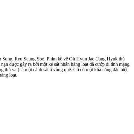
yun Sung, Ryu Seung Soo. Phim kể về Oh Hyun Jae (Jang Hyuk thủ
i nạn được gây ra bởi một kẻ sát nhân hàng loạt đã cướp đi tính mạng
 thủ vai) là một cảnh sát ở vùng quê. Cô có một khả năng đặc biệt,
àng loạt.