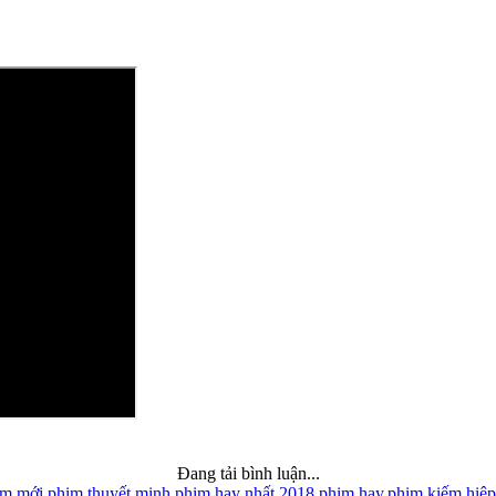
Đang tải bình luận...
im mới,
phim thuyết minh,
phim hay nhất 2018,
phim hay,
phim kiếm hiệp