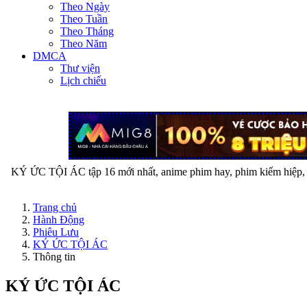
Theo Ngày
Theo Tuần
Theo Tháng
Theo Năm
DMCA
Thư viện
Lịch chiếu
KÝ ỨC TỘI ÁC tập 16 mới nhất, anime phim hay, phim kiếm hiệp, ph
Trang chủ
Hành Động
Phiêu Lưu
KÝ ỨC TỘI ÁC
Thông tin
KÝ ỨC TỘI ÁC