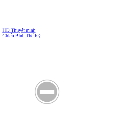
HD
Thuyết minh
Chiến Binh Thế Kỷ