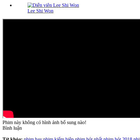
Lee Shi Won
Phim này không có hình ảnh bổ sung nào!
Bình luận
Từ khóa:
phim hay,
phim kiếm hiệp,
phim hót nhất,
phim hót 2018,
ph