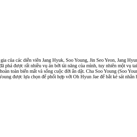
 gia của các diễn viên Jang Hyuk, Soo Young, Jin Seo Yeon, Jang H
đã phá được rất nhiều vụ án bởi tài năng của mình, tuy nhiên một vụ ta
hoàn toàn biến mất và sống cuộc đời ẩn dật. Cha Soo Young (Soo Young
o Young được lựa chọn để phối hợp với Oh Hyun Jae để bắt kẻ sát nhân h