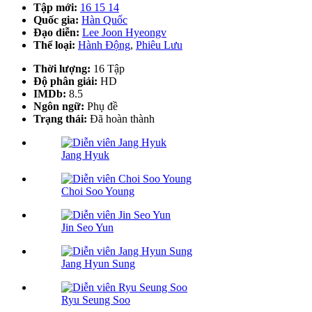
Tập mới:
16
15
14
Quốc gia:
Hàn Quốc
Đạo diễn:
Lee Joon Hyeongv
Thể loại:
Hành Động
,
Phiêu Lưu
Thời lượng:
16 Tập
Độ phân giải:
HD
IMDb:
8.5
Ngôn ngữ:
Phụ đề
Trạng thái:
Đã hoàn thành
Jang Hyuk
Choi Soo Young
Jin Seo Yun
Jang Hyun Sung
Ryu Seung Soo