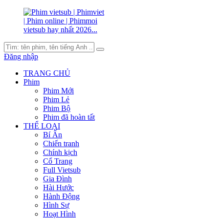
Đăng nhập
TRANG CHỦ
Phim
Phim Mới
Phim Lẻ
Phim Bộ
Phim đã hoàn tất
THỂ LOẠI
Bí Ẩn
Chiến tranh
Chính kịch
Cổ Trang
Full Vietsub
Gia Đình
Hài Hước
Hành Động
Hình Sự
Hoạt Hình