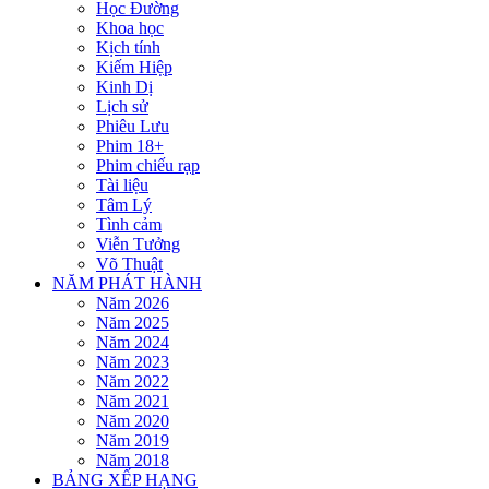
Học Đường
Khoa học
Kịch tính
Kiếm Hiệp
Kinh Dị
Lịch sử
Phiêu Lưu
Phim 18+
Phim chiếu rạp
Tài liệu
Tâm Lý
Tình cảm
Viễn Tưởng
Võ Thuật
NĂM PHÁT HÀNH
Năm 2026
Năm 2025
Năm 2024
Năm 2023
Năm 2022
Năm 2021
Năm 2020
Năm 2019
Năm 2018
BẢNG XẾP HẠNG