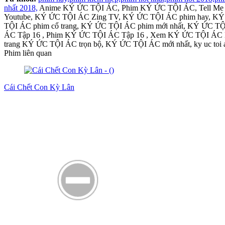
nhất 2018,
Anime KÝ ỨC TỘI ÁC, Phim KÝ ỨC TỘI ÁC, Tell Me W
Youtube, KÝ ỨC TỘI ÁC Zing TV, KÝ ỨC TỘI ÁC phim hay, KÝ
TỘI ÁC phim cổ trang, KÝ ỨC TỘI ÁC phim mới nhất, KÝ ỨC T
ÁC Tập 16 , Phim KÝ ỨC TỘI ÁC Tập 16 , Xem KÝ ỨC TỘI ÁC E
trang KÝ ỨC TỘI ÁC trọn bộ, KÝ ỨC TỘI ÁC mới nhất, ky uc toi 
Phim liên quan
Cái Chết Con Kỳ Lân