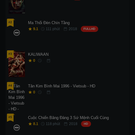
#2
Ma Thổi Đèn Chín Tầng
9.1
111 phút
2018
FULLHD
#3
KALIWAAN
0
#4
Tân Kim Bình Mai 1996 - Vietsub - HD
0
#5
Cuộc Chiến Băng Đảng 3 Sứ Mệnh Cuối Cùng
8.1
118 phút
2018
HD