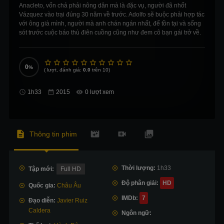
Anacleto, vốn chả phải nông dân mà là đặc vụ, người đã nhốt
Vázquez vào trại đúng 30 năm về trước. Adolfo sẽ buộc phải hợp tác
với ông già mình, người mà anh chán ngán nhất, để tồn tại và sống
sót trước cuộc báo thù điên cuồng cũng như đem cô bạn gái trở về.
0
(
lượt, đánh giá:
0.0
trên 10)
1h33
0 lượt xem
Thông tin phim
Thời lượng:
1h33
Tập mới:
Full HD
Độ phân giải:
HD
Quốc gia:
Châu Âu
IMDb:
7
Đạo diễn:
Javier Ruiz
Caldera
Ngôn ngữ: