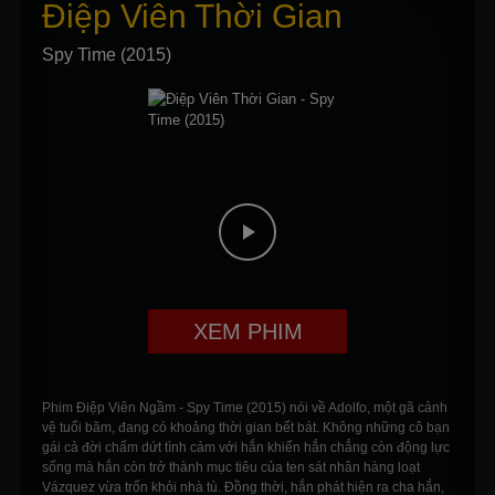
Điệp Viên Thời Gian
Spy Time (2015)
XEM PHIM
Phim Điệp Viên Ngầm - Spy Time (2015) nói về Adolfo, một gã cảnh
vệ tuổi băm, đang có khoảng thời gian bết bát. Không những cô bạn
gái cả đời chấm dứt tình cảm với hắn khiến hắn chẳng còn động lực
sống mà hắn còn trở thành mục tiêu của ten sát nhân hàng loạt
Vázquez vừa trốn khỏi nhà tù. Đồng thời, hắn phát hiện ra cha hắn,