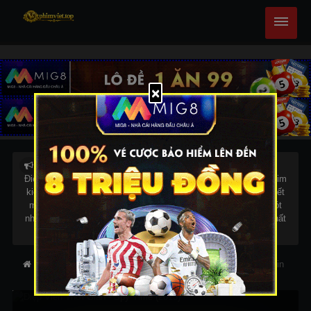
Điệp Viên Thời Gian tập Full HD mới nhất, anime phim hay, phim
kiếm hiệp, phim hót nhất, phim hót 2018, phim mới, phim thuyết
minh, phim hay nhất 2018, phim hay, phim kiếm hiệp, phim hót
nhất, phim hót 2018, phim mới, phim thuyết minh, phim hay nhất
2018.
Trang chủ
Hành Động
Điệp Viên Thời Gian
Thông tin